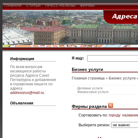
ГЛАВНАЯ
СТАТЬИ
ПРЕСС-РЕЛИЗЫ
ФИРМЫ
Я ищу:
Информация
По всем вопросам
Бизнес услуги
касающихся работы
ресурса Адреса Санкт
Главная страница
Бизнес услуги
Петербурга и добавления
в справочник пишите по
адресу
Деловые услуги
Финансовые услуги
addressrus@mail.ru
.
Объявления
Фирмы раздела
Сортировать по:
городу
названи
Выберите регион: