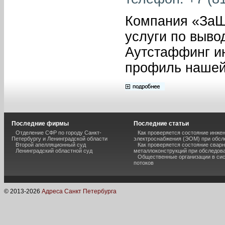
Компания «ЗаШ
услуги по выво
Аутстаффинг ин
профиль нашей
Последние фирмы
Последние статьи
Отделение СФР по городу Санкт-
Как проверяется состояние инже
Петербургу и Ленинградской области
электроснабжения (ЭОМ) при обсл
Второй апелляционный суд
Как проверяется состояние свар
Ленинградский областной суд
металлоконструкций при обследов
Общественные организации в сис
потоков
© 2013-
2026
Адреса Санкт Петербурга