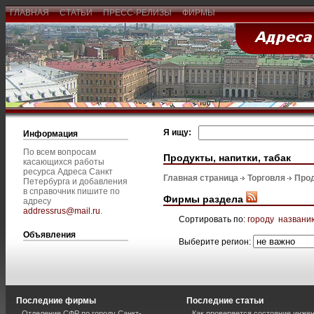
ГЛАВНАЯ
СТАТЬИ
ПРЕСС-РЕЛИЗЫ
ФИРМЫ
Я ищу:
Информация
По всем вопросам
Продукты, напитки, табак
касающихся работы
ресурса Адреса Санкт
Главная страница
Торговля
Прод
Петербурга и добавления
в справочник пишите по
Фирмы раздела
адресу
addressrus@mail.ru
.
Сортировать по:
городу
названи
Объявления
Выберите регион:
Последние фирмы
Последние статьи
Отделение СФР по городу Санкт-
Как проверяется состояние инже