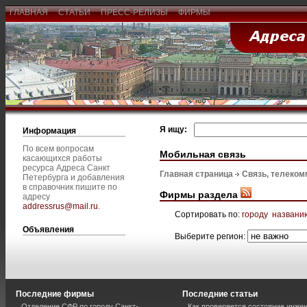
ГЛАВНАЯ
СТАТЬИ
ПРЕСС-РЕЛИЗЫ
ФИРМЫ
Я ищу:
Информация
По всем вопросам
Мобильная связь
касающихся работы
ресурса Адреса Санкт
Главная страница
Связь, телеком
Петербурга и добавления
в справочник пишите по
Фирмы раздела
адресу
addressrus@mail.ru
.
Сортировать по:
городу
названи
Объявления
Выберите регион:
Последние фирмы
Последние статьи
Отделение СФР по городу Санкт-
Как проверяется состояние инже