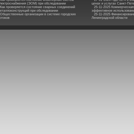
лектроснабжения (ЭОМ) при обследовании
ценах и услугах Санкт-Пет
Как проверяется состояние сварных соединений
25-11-2025 Коммерческая
еталлоконструкций при обследовании
эффективное использовани
Общественные организации в системе городских
25-11-2025 Финансирован
отоков
Ленинградской области