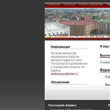
ГЛАВНАЯ
СТАТЬИ
ПРЕСС-РЕЛИЗЫ
Ф
Я ищу:
Информация
По всем вопросам
Бытов
касающихся работы
ресурса Адреса Санкт
Главна
Петербурга и добавления
в справочник пишите по
Фирм
адресу
addressrus@mail.ru
.
Со
Объявления
Вы
Последние фирмы
П
Отделение СФР по городу Санкт-