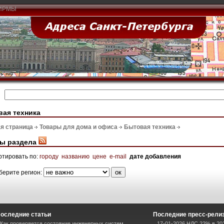
ИРМЫ
ая техника
я страница
Товары для дома и офиса
Бытовая техника
ы раздела
ртировать по:
городу
названию
цене
e-mail
дате добавления
берите регион:
оследние статьи
Последние пресс-рели
Как проверяется состояние инженерных систем
17-01-2026 НДС 22% в 202