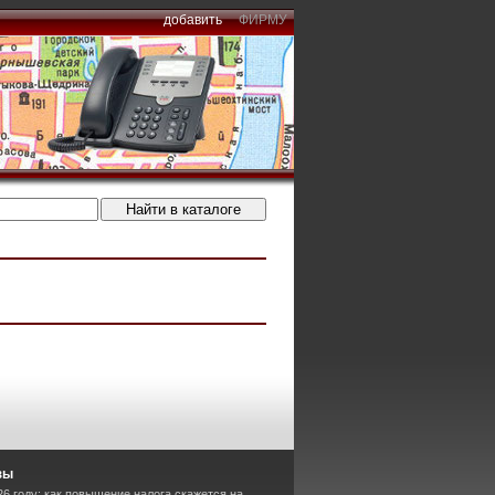
добавить
ФИРМУ
зы
6 году: как повышение налога скажется на