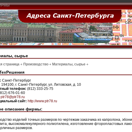
ИРМЫ
риалы, сырье
я страница
Производство
Материалы, сырье
ТехРешения
н:
Санкт-Петербург
:
194100, г. Санкт-Петербург, ул. Литовская, д. 10
ктный телефон:
(812) 333-25-75
(812) 676-01-60
:
ptr78@ptr78.ru
иальный сайт:
http://www.ptr78.ru
ое описание фирмы:
одство изделий точных размеров по чертежам заказчика из капролона, эбони
лита, высокомалекулярного полиэтилена, изготовление фторопластовых лак
рличных размеров.