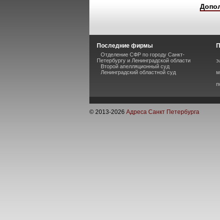
Допо
Последние фирмы
П
Отделение СФР по городу Санкт-
Петербургу и Ленинградской области
э
Второй апелляционный суд
Ленинградский областной суд
м
п
© 2013-
2026
Адреса Санкт Петербурга