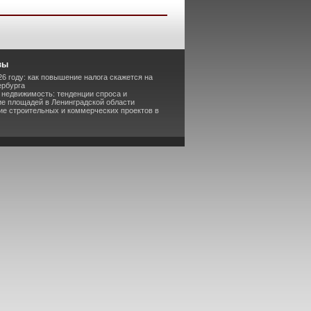
зы
6 году: как повышение налога скажется на
ербурга
 недвижимость: тенденции спроса и
е площадей в Ленинградской области
ие строительных и коммерческих проектов в