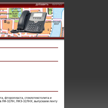
добавить
ФИРМУ
та, фторопласта, стеклотекстолита и
ов ЛФ-32ЛН, ЛФЭ-32ЛНХ, выпускаем ленту