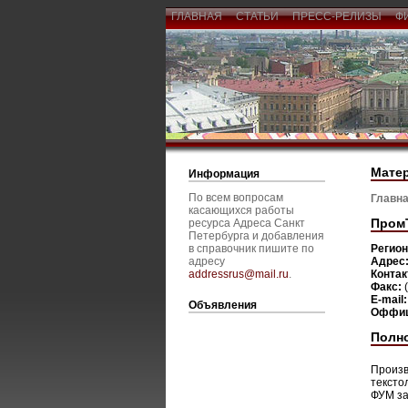
ГЛАВНАЯ
СТАТЬИ
ПРЕСС-РЕЛИЗЫ
Ф
Мате
Информация
По всем вопросам
Главна
касающихся работы
Пром
ресурса Адреса Санкт
Петербурга и добавления
в справочник пишите по
Регио
адресу
Адрес
addressrus@mail.ru
.
Конта
Факс:
E-mail
Объявления
Оффиц
Полн
Произв
тексто
ФУМ за