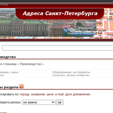
ИРМЫ
зводство
я страница
Производство
ериалы, сырье
Оборудование, инструменты
оты
Сельское, лесное хозяйство
ы раздела
ртировать по:
городу
названию
цене
e-mail
дате добавления
берите регион:
сника