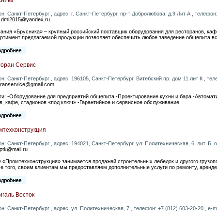
он: Санкт-Петербург , адрес: г. Санкт-Петербург, пр-т Добролюбова, д.9 Лит А , телефон: 
.dmi2015@yandex.ru
ания «Брусника» – крупный российский поставщик оборудования для ресторанов, кафе
ртимент предлагаемой продукции позволяет обеспечить любое заведение общепита 
торан Сервис
он: Санкт-Петербург , адрес: 196105, Санкт-Петербург, Витебский пр. дом 11 лит К , телеф
oranservice@gmail.com
ги: -Оборудование для предприятий общепита -Проектирование кухни и бара -Автомати
в, кафе, стадионов «под ключ» -Гарантийное и сервисное обслуживание
мтехконструкция
он: Санкт-Петербург , адрес: 194021, Санкт-Петербург, ул. Политехническая, 6, лит. Б, оф
ptk@mail.ru
«Промтехконструкция» занимается продажей строительных лебедок и другого грузоп
е того, своим клиентам мы предоставляем дополнительные услуги по ремонту, аренд
игаль Восток
он: Санкт-Петербург , адрес: ул. Политехническая, 7 , телефон: +7 (812) 603-20-20 , e-m