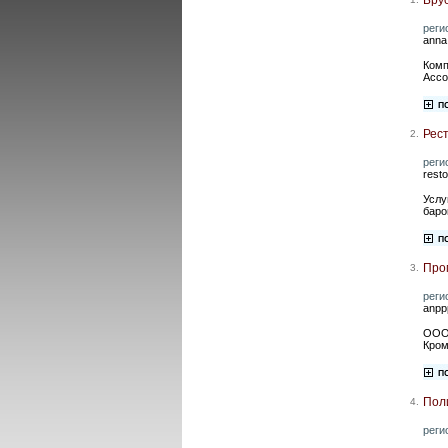
реги
anna
Комп
Ассо
Рес
2.
реги
rest
Услу
баро
Про
3.
реги
anpp
ООО 
Кром
Пол
4.
реги