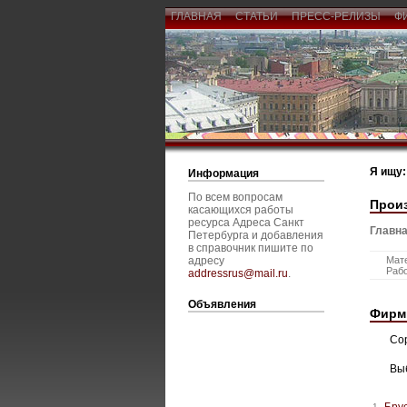
ГЛАВНАЯ
СТАТЬИ
ПРЕСС-РЕЛИЗЫ
Ф
Я ищу:
Информация
По всем вопросам
Прои
касающихся работы
ресурса Адреса Санкт
Главна
Петербурга и добавления
в справочник пишите по
адресу
Мат
Раб
addressrus@mail.ru
.
Объявления
Фирм
Со
Вы
Бру
1.